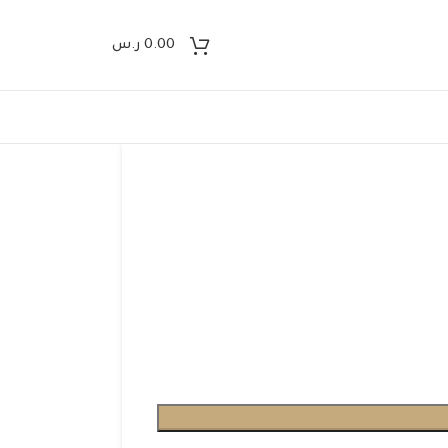
0.00
ر.س