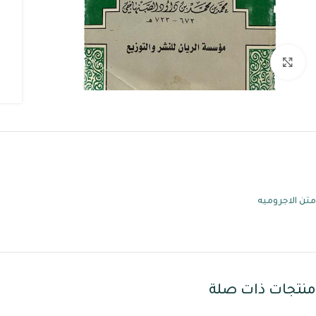
اضغط للتكبير
متن الاجروميه
منتجات ذات صلة