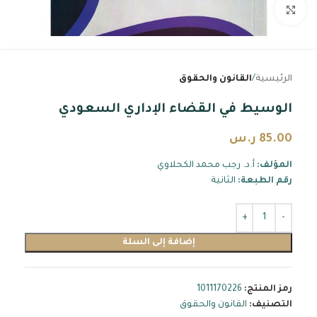
اضغط للتكبير
الرئيسية
القانون والحقوق
الوسيط في القضاء الإداري السعودي
85.00
ر.س
المؤلف:
أ.د. رجب محمد الكحلاوي
رقم الطبعة:
الثانية
إضافة إلى السلة
رمز المنتج:
1011170226
التصنيف:
القانون والحقوق