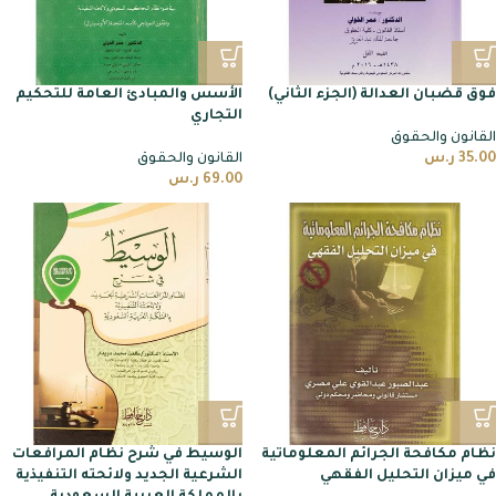
فوق قضبان العدالة (الجزء الثاني)
الأسس والمبادئ العامة للتحكيم
التجاري
القانون والحقوق
35.00
ر.س
القانون والحقوق
69.00
ر.س
نظام مكافحة الجرائم المعلوماتية
الوسيط في شرح نظام المرافعات
في ميزان التحليل الفقهي
الشرعية الجديد ولائحته التنفيذية